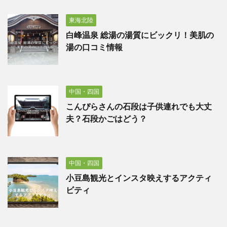
東海北陸
白峰温泉 総湯の湯質にビックリ！美肌の
湯の口コミ情報
中国・四国
こんぴらさんの石段は子供連れでも大丈
夫？石段かごはどう？
中国・四国
小豆島観光とインスタ映えするアクティ
ビティ