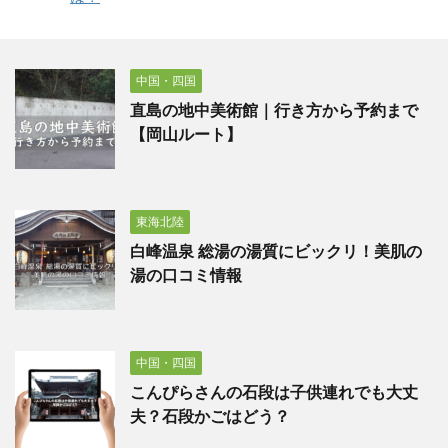
中国・四国
直島の地中美術館｜行き方から予約まで
【岡山ルート】
東海北陸
白峰温泉 総湯の湯質にビックリ！美肌の
湯の口コミ情報
中国・四国
こんぴらさんの石段は子供連れでも大丈
夫？石段かごはどう？