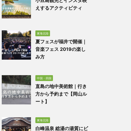
小豆島観光とインスタ映
えするアクティビティ
東海北陸
夏フェスが福井で開催｜
音楽フェス 2019の楽し
み方
中国・四国
直島の地中美術館｜行き
方から予約まで【岡山ル
ート】
東海北陸
白峰温泉 総湯の湯質にビ