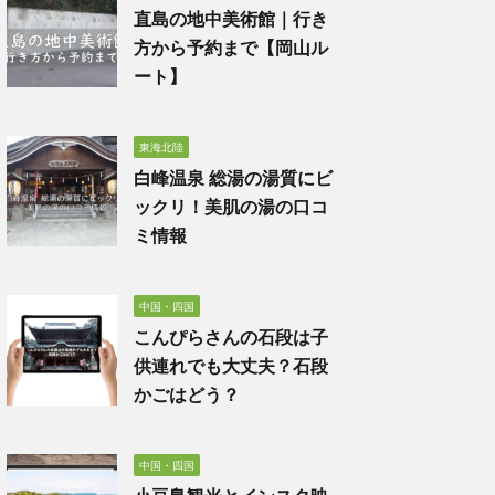
直島の地中美術館｜行き
方から予約まで【岡山ル
ート】
東海北陸
白峰温泉 総湯の湯質にビ
ックリ！美肌の湯の口コ
ミ情報
中国・四国
こんぴらさんの石段は子
供連れでも大丈夫？石段
かごはどう？
中国・四国